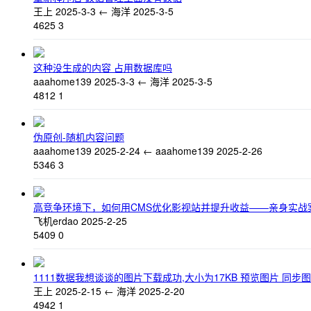
王上
2025-3-3
←
海洋
2025-3-5
4625
3
这种没生成的内容 占用数据库吗
aaahome139
2025-3-3
←
海洋
2025-3-5
4812
1
伪原创-随机内容问题
aaahome139
2025-2-24
←
aaahome139
2025-2-26
5346
3
高竞争环境下，如何用CMS优化影视站并提升收益——亲身实战
飞机erdao
2025-2-25
5409
0
1111数据我想谈谈的图片下载成功,大小为17KB 预览图片 同步图片
王上
2025-2-15
←
海洋
2025-2-20
4942
1