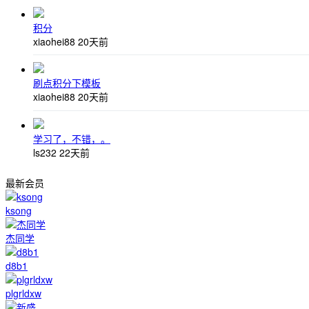
积分
xiaohei88
20天前
刷点积分下模板
xiaohei88
20天前
学习了，不错，。
ls232
22天前
最新会员
ksong
杰同学
d8b1
plgrldxw