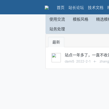
首页
站长论坛
技术文档
使用交流
模板风格
精选模
站务处理
最新
站点一年多了，一直不收
dami5
2022-2-1
←
zhang