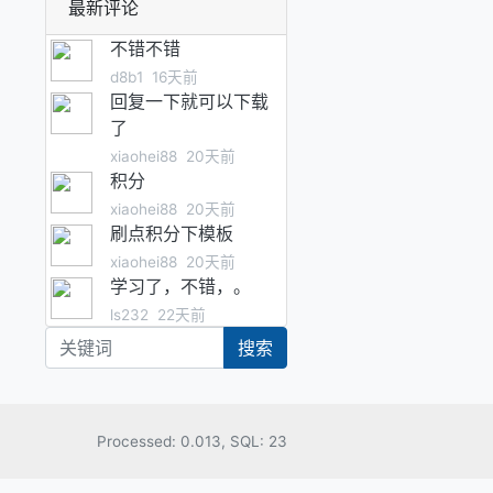
最新评论
不错不错
d8b1
16天前
回复一下就可以下载
了
xiaohei88
20天前
积分
xiaohei88
20天前
刷点积分下模板
xiaohei88
20天前
学习了，不错，。
ls232
22天前
搜索
Processed: 0.013, SQL: 23