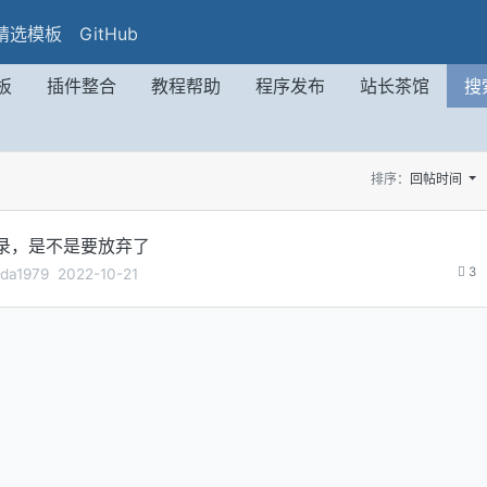
精选模板
GitHub
板
插件整合
教程帮助
程序发布
站长茶馆
搜
排序：
回帖时间
录，是不是要放弃了
3
da1979
2022-10-21