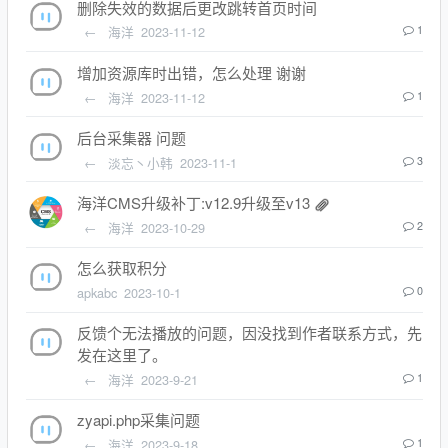
删除失效的数据后更改跳转首页时间
←
海洋
2023-11-12
1
增加资源库时出错，怎么处理 谢谢
←
海洋
2023-11-12
1
后台采集器 问题
←
淡忘丶小韩
2023-11-1
3
海洋CMS升级补丁:v12.9升级至v13
←
海洋
2023-10-29
2
怎么获取积分
apkabc
2023-10-1
0
反馈个无法播放的问题，因没找到作者联系方式，先
发在这里了。
←
海洋
2023-9-21
1
zyapi.php采集问题
←
海洋
2023-9-18
1