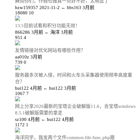
麻烦你们，作假也做真一点好不好，太明显了
hzw159357
2021-11-2
←
bbs163
3月前
18080
10
13.5目前试看和积分功能无效！
866286
3月前
←
海洋
3月前
951
4
友情链接对优化网站有哪些作用？
aa010z
3月前
739
0
服务器多次被入侵，时间和火车头采集器使用频率高度重
合？
hui122
4月前
←
hui122
3月前
1067
7
网上分享2026最新的宝塔企业破解版11.6，含宝塔windows
8.5.1破解版需要的拿走
sz100
4月前
←
hui122
4月前
1172
1
海洋同学，我发两个文件common.file.func.php跟