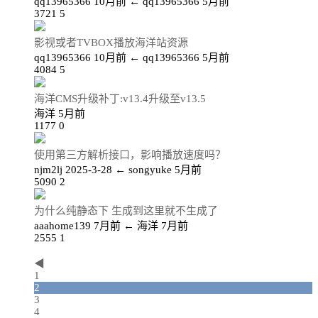
qq13965366
10月前
←
qq13965366
5月前
3721
5
影视或者TVBOX播放海洋站资源
qq13965366
10月前
←
qq13965366
5月前
4084
5
海洋CMS升级补丁:v13.4升级至v13.5
海洋
5月前
1177
0
使用第三方解析接口，影响播放速度吗？
njm2lj
2025-3-28
←
songyuke
5月前
5090
2
为什么纯静态下 生成到这里就不生成了
aaahome139
7月前
←
海洋
7月前
2555
1
◀
1
2
3
4