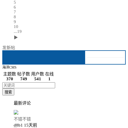
5
6
7
8
9
10
...19
▶
发新帖
海洋CMS
主题数
帖子数
用户数
在线
370
749
541
1
搜索
最新评论
不错不错
d8b1
15天前