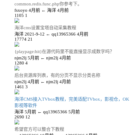
common.redis.func.php你参考下。
fsxoyo
4月前
←
海洋
4月前
1105
1
海洋cms设置宝塔自动采集教程
海洋
2021-9-12
←
qq13965366
4月前
17774
21
{playpage:hit}在源代码里不能直接显示成数字吗？
njm2lj
5月前
←
njm2lj
4月前
1280
4
后台资源库列表，有的分页不显示分类名称
njm2lj
4月前
←
njm2lj
4月前
1461
3
海洋CMS接入TVbox教程，完美适配TVbox，影视仓，OK
影视等软件
海洋
5月前
←
qq13965366
5月前
2690
12
希望官方可以整合下教程