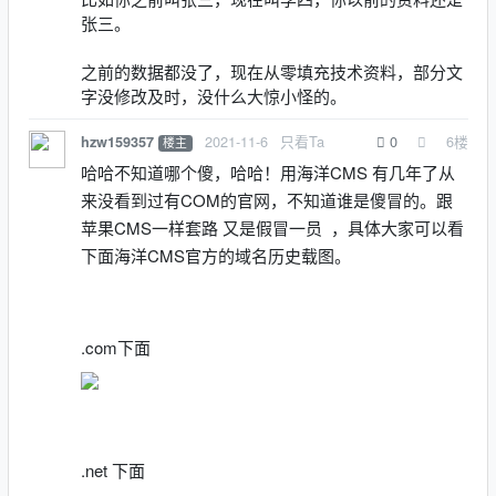
张三。
之前的数据都没了，现在从零填充技术资料，部分文
字没修改及时，没什么大惊小怪的。
2021-11-6
只看Ta
0
6
楼
hzw159357
楼主
哈哈不知道哪个傻，哈哈！用海洋CMS 有几年了从
来没看到过有COM的官网，不知道谁是傻冒的。跟
苹果CMS一样套路 又是假冒一员 ，具体大家可以看
下面海洋CMS官方的域名历史载图。
.com下面
.net 下面