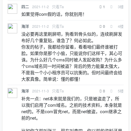
2021-11-2
只看Ta
1
3
楼
四二
如果觉得com假的话，你就别用！
2021-11-2
只看Ta
0
4
楼
海洋
没必要再这里刷屏吧，狗看到骨头似的，连续刷屏发
布好几个重复贴，谁急了？何必如此。
你发的帖子，我都给你留着，看看咱们最终谁被打
脸。如果你是那个小偷，只能说你们这样干，其心可
诛。为什么好几个cms同时被人发起收购？为什么多
个cms域名同一时间被盗？背后的势力能量太强大，
不是我一个小小程序员可以抗衡的。但时间最终会给
大家真像。简单说：懂的都懂！
2021-11-3
只看Ta
0
5
楼
海洋
补充一点：net本来就是我们的，只是被盗走了，所
以我们启用了com域名。之前的技术资料，本身就是
net的。不是com冒充net，而是net被盗，com继承之
前的net。
比如你之前叫张三，现在叫李四，你以前的资料还是