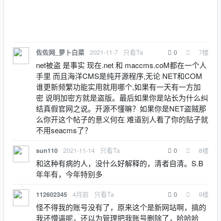
2021-11-7
只看Ta
0
7
楼
佐佐网_萝卜白菜
net被盗 是事实 现在.net 和 maccms.coM都在一个人
手里 而且海洋CMS是纯开源程序,无论 NET和COM
谁更新频繁功能实用就用哪个,如果有一天有一方加
密 说明加密方就是盗版。最后如果你是站长为什么纠
结真假官网之说。开源不懂嘛？如果你是NET盗贼那
么你开这个帖子的意义何在 难道别人看了你的贴子就
不用seacms了？
2021-11-14
只看Ta
0
8
楼
sun110
和这种有病的人，没什么好解释的，清者自清。S.B
年年有，今年特别多
4月前
只看Ta
0
9
楼
112602345
怪不得我的账号没有了，原来这个是新网站啊，搞的
我还懵逼呢，还以为管理把我账号删除了，哈哈哈