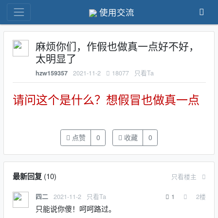
使用交流
麻烦你们，作假也做真一点好不好，
太明显了
2021-11-2
18077
只看Ta
hzw159357
请问这个是什么？想假冒也做真一点
点赞
0
收藏
0
最新回复
(
10
)
只看楼主
2021-11-2
只看Ta
1
2
楼
四二
只能说你傻！呵呵路过。