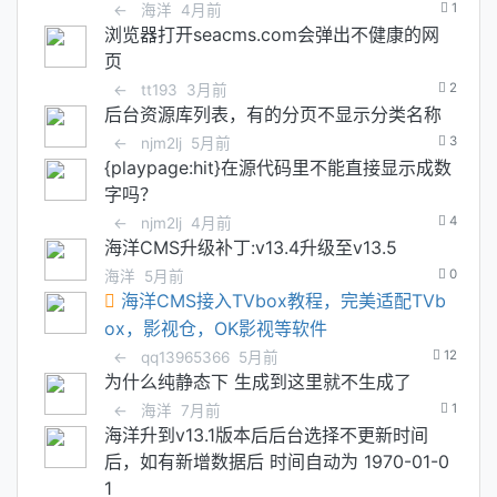
1
←
海洋
4月前
浏览器打开seacms.com会弹出不健康的网
页
2
←
tt193
3月前
后台资源库列表，有的分页不显示分类名称
3
←
njm2lj
5月前
{playpage:hit}在源代码里不能直接显示成数
字吗？
4
←
njm2lj
4月前
海洋CMS升级补丁:v13.4升级至v13.5
0
海洋
5月前
海洋CMS接入TVbox教程，完美适配TVb
ox，影视仓，OK影视等软件
12
←
qq13965366
5月前
为什么纯静态下 生成到这里就不生成了
1
←
海洋
7月前
海洋升到v13.1版本后后台选择不更新时间
后，如有新增数据后 时间自动为 1970-01-0
1