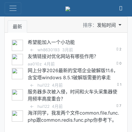
排序：
发帖时间
最新
希望能加入一个小功能
2
←
wh8630193
3月前
友情链接对优化网站有哪些作用？
0
aa010z
4月前
网上分享2026最新的宝塔企业破解版11.6，
含宝塔windows 8.5.1破解版需要的拿走
1
←
hui122
4月前
服务器多次被入侵，时间和火车头采集器使
用频率高度重合？
7
←
hui122
4月前
海洋同学，我发两个文件common.file.func.
php跟common.redis.func.php你参考下。