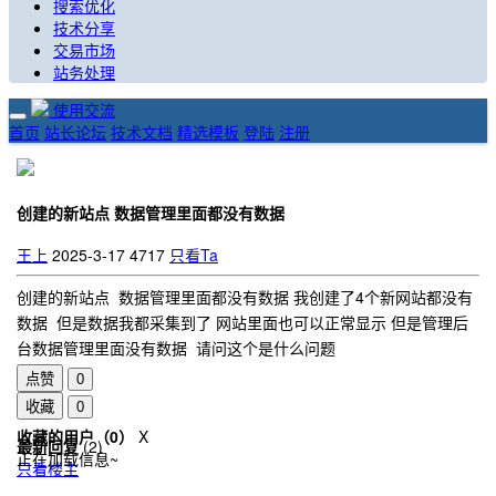
搜索优化
技术分享
交易市场
站务处理
使用交流
首页
站长论坛
技术文档
精选模板
登陆
注册
创建的新站点 数据管理里面都没有数据
王上
2025-3-17
4717
只看Ta
创建的新站点 数据管理里面都没有数据 我创建了4个新网站都没有
数据 但是数据我都采集到了 网站里面也可以正常显示 但是管理后
台数据管理里面没有数据 请问这个是什么问题
点赞
0
收藏
0
收藏的用户（
0
）
X
最新回复
(
2
)
正在加载信息~
只看楼主