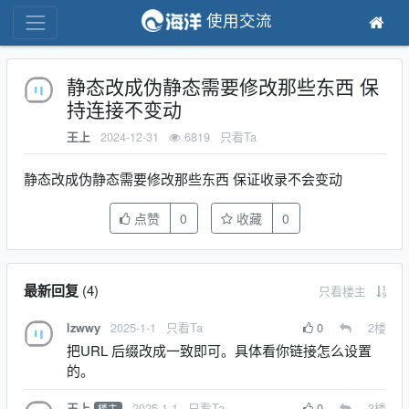
使用交流
静态改成伪静态需要修改那些东西 保
持连接不变动
2024-12-31
6819
只看Ta
王上
静态改成伪静态需要修改那些东西 保证收录不会变动
点赞
0
收藏
0
最新回复
(
4
)
只看楼主
2025-1-1
只看Ta
0
2
楼
lzwwy
把URL 后缀改成一致即可。具体看你链接怎么设置
的。
2025-1-1
只看Ta
0
3
楼
王上
楼主