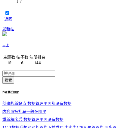
了？
返回
发新帖
王上
主题数
帖子数
注册排名
12
6
144
搜索
作者最近主题：
创建的新站点 数据管理里面都没有数据
内容页被挂马一般在哪里
重新程序后 数据管理里面没有数据
1111数据我想谈谈的图片下载成功,大小为17KB 预览图片 同步图片 前面显示 1111