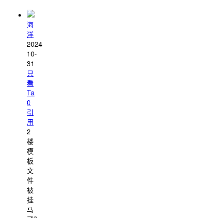
海
洋
2024-
10-
31
只
看
Ta
0
引
用
2
楼
模
板
文
件
被
挂
马