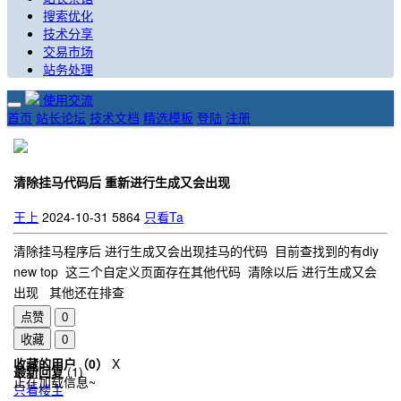
搜索优化
技术分享
交易市场
站务处理
使用交流
首页
站长论坛
技术文档
精选模板
登陆
注册
清除挂马代码后 重新进行生成又会出现
王上
2024-10-31
5864
只看Ta
清除挂马程序后 进行生成又会出现挂马的代码 目前查找到的有diy
new top 这三个自定义页面存在其他代码 清除以后 进行生成又会
出现 其他还在排查
点赞
0
收藏
0
收藏的用户（
0
）
X
最新回复
(
1
)
正在加载信息~
只看楼主