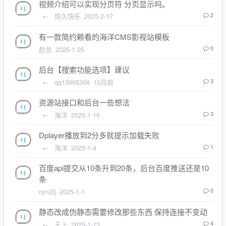
视频介绍可以实现分页符 分页显示吗。
←
恒久快乐
2025-2-17
2
有一款简约赖看的海洋CMS影视站模板
赵总
2025-1-25
0
后台【搜索功能选项】建议
←
qq13965366
10月前
3
资源站接口和后台一些想法
←
海洋
2025-1-16
3
Dplayer播放到2分多就提示加载失败
←
海洋
2025-1-4
1
百度api提交从10条升到20条，后台百度推送还是10
条
njm2lj
2025-1-1
0
静态改成伪静态需要修改那些东西 保持连接不变动
←
王上
2025-1-13
4