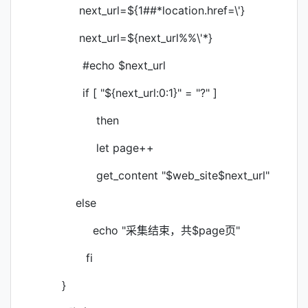
next_url=${1##*location.href=\'}
next_url=${next_url%%\'*}
#echo $next_url
if [ "${next_url:0:1}" = "?" ]
then
let page++
get_content "$web_site$next_url"
else
echo "采集结束，共$page页"
fi
}