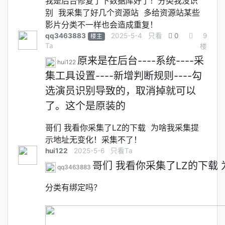
我是后台修复了下数据库好了！分类我没识
别 我采集了好几个资源站 多给资源站某些
影片分类不一样也会造成重复！
qq3463883
2025-5-4
只看
0
9
楼主
Ta
楼
原来是在后台----系统----采
hui122
集工具设置----新增判断规则----勾
选演员识别导致的，取消掉就可以
了。这个是原装的
哥们 我看你采集了LZ的下载 为啥我采集提
示地址无变化！采集不了！
hui122
2025-5-6
只看Ta
哥们 我看你采集了LZ的下载
qq3463883
分类有绑定吗？