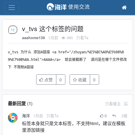
使用交流
v_tvs 这个标签的问题
1月前
480
只看Ta
aaahome139
v_tvs 为什么 添加A链接 <a href="/zhuyan/%E5%BC%A0%E5%98%8
9%E7%9B%8A.html">AAAA</a> 就会被截断了 请问是在哪个文件修改
下 不限制A链接
点赞
0
收藏
0
最新回复
(
1
)
只看楼主
1月前
只看Ta
0
2
楼
海洋
标签本身就只是文本标签，不支持html，建议在模板
里添加链接