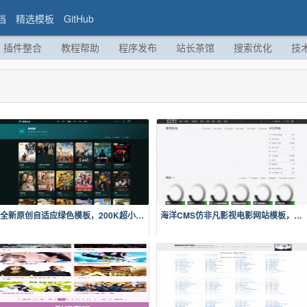
档
精选模板
GitHub
插件整合
教程帮助
程序发布
站长茶馆
搜索优化
技
全新原创自适应绿色模板，200K超小体积，加强版播放记录、搜索历史模块
海洋CMS仿非凡影视电影网站模板，自适应风格