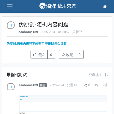
使用交流
伪原创-随机内容问题
2025-2-24
5357
只看Ta
aaahome139
伪原创-随机内容我不想要了 要删除怎么搞啊
点赞
0
收藏
0
最新回复
(
3
)
只看楼主
2025-2-24
只看Ta
0
2
楼
aaahome139
楼主