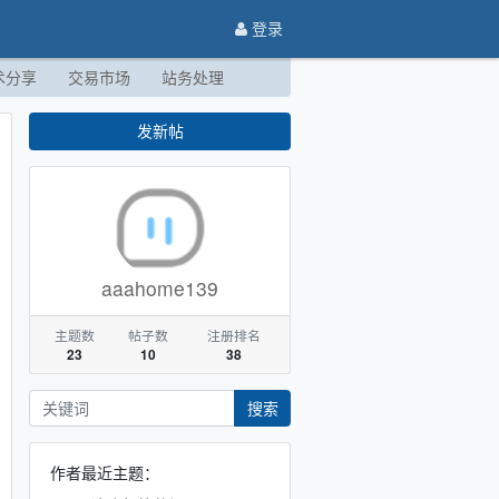
登录
术分享
交易市场
站务处理
发新帖
aaahome139
主题数
帖子数
注册排名
23
10
38
搜索
作者最近主题：