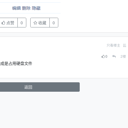
点赞
0
收藏
0
只看楼主
0
2
楼
生成是占用硬盘文件
返回