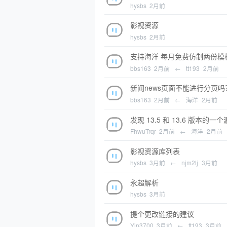
hysbs
2月前
影视资源
hysbs
2月前
支持海洋 每月免费仿制两份模
bbs163
2月前
←
tt193
2月前
新闻news页面不能进行分页吗
bbs163
2月前
←
海洋
2月前
发现 13.5 和 13.6 版本的一
FhwuTrqr
2月前
←
海洋
2月前
影视资源库列表
hysbs
3月前
←
njm2lj
3月前
永超解析
hysbs
3月前
提个更改链接的建议
Yin3700
3月前
←
tt193
3月前