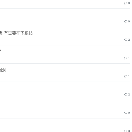
0
0
板 有需要在下跟帖
2
？
1
个漏洞
1
2
0
3