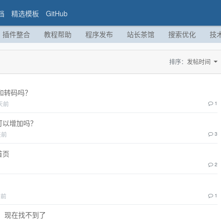
档
精选模板
GitHub
插件整合
教程帮助
程序发布
站长茶馆
搜索优化
技
排序：
发帖时间
和转码吗？
天前
1
可以增加吗？
天前
3
首页
2
月前
1
源，现在找不到了