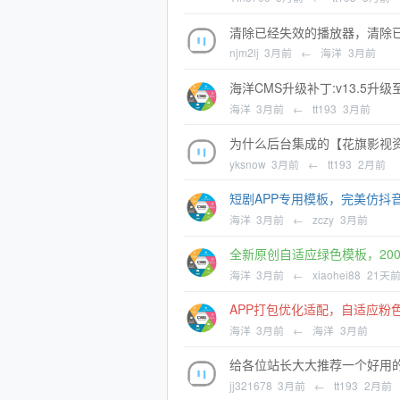
清除已经失效的播放器，清除
njm2lj
3月前
←
海洋
3月前
海洋CMS升级补丁:v13.5升级至v
海洋
3月前
←
tt193
3月前
为什么后台集成的【花旗影视
yksnow
3月前
←
tt193
2月前
短剧APP专用模板，完美仿抖
海洋
3月前
←
zczy
3月前
全新原创自适应绿色模板，20
海洋
3月前
←
xiaohei88
21天
APP打包优化适配，自适应粉
海洋
3月前
←
海洋
3月前
给各位站长大大推荐一个好用
jj321678
3月前
←
tt193
2月前