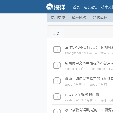
首页
站长论坛
技术文
使用交流
模板风格
精选模板
最新
海洋CMS不支持后台上传视频
zhongkehai
29天前
←
海洋
28
新闻页中文本字段标签不够用
qisong
1月前
←
xiaohei88
21
求助：如何设置指定的视频到
wood
1月前
←
wood
1月前
v_tvs 这个标签的问题
aaahome139
1月前
←
海洋
1
冰雪战歌 最早时期的mp3资