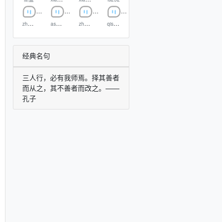
zhuomo
asdasd
zhongkehai
qisong
经典名句
三人行，必有我师焉。择其善者
而从之，其不善者而改之。——
孔子