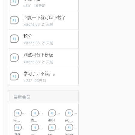
d8b1
16天前
回复一下就可以下载了
xiaohei88
21天前
积分
xiaohei88
21天前
刷点积分下模板
xiaohei88
21天前
学习了，不错，。
ls232
23天前
最新会员
ksong
杰同学
d8b1
plgrldxw
新盛
xiaohei88
xiaohei
ls232