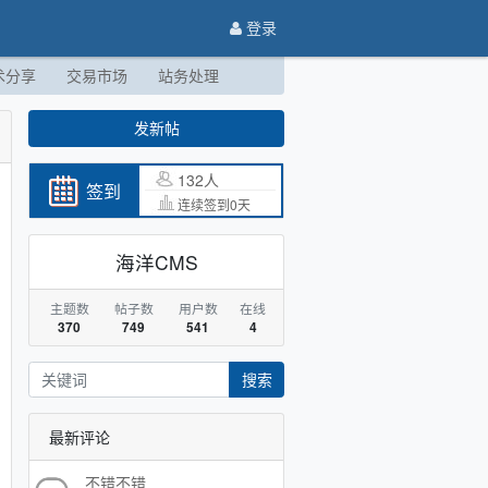
登录
术分享
交易市场
站务处理
发新帖
132人
签到
连续签到0天
海洋CMS
主题数
帖子数
用户数
在线
370
749
541
4
搜索
最新评论
不错不错