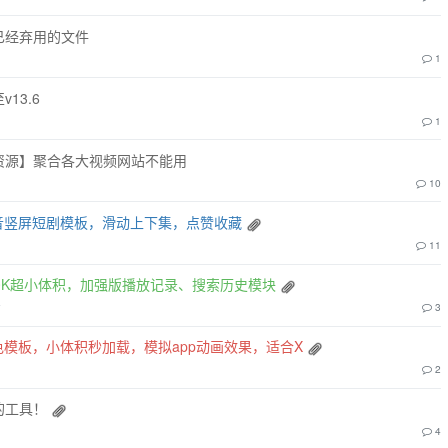
已经弃用的文件
1
13.6
1
资源】聚合各大视频网站不能用
10
音竖屏短剧模板，滑动上下集，点赞收藏
11
0K超小体积，加强版播放记录、搜索历史模块
前
3
色模板，小体积秒加载，模拟app动画效果，适合X
2
的工具！
4