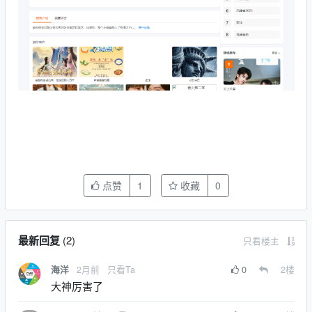
点赞
1
收藏
0
最新回复
(
2
)
只看楼主
2月前
只看Ta
0
2
楼
海洋
大神厉害了