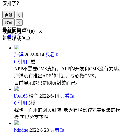
安排了？
点赞
0
收藏
0
最新回复
(
3
)
收藏的用户（
0
）
X
只看楼主
正在加载信息~
海洋
2022-6-14
只看Ta
0
引用
2
楼
APP不需要CMS支持，APP的开发和CMS没有关系。
海洋没有推出APP的计划，专心做CMS。
目前展示的只是网页封装而已。
bbs163
楼主
2022-6-14
只看Ta
0
引用
3
楼
我也一直用的网页封装 老大有啥比较完美封装的模
板 可以分享下哦
hdpdqq
2022-6-23
只看Ta