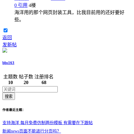
0
引用
4
楼
海洋用的那个网页封装工具，比我目前用的还好要好
些。
返回
发新帖
bbs163
主题数
帖子数
注册排名
10
20
68
搜索
作者最近主题：
支持海洋 每月免费仿制两份模板 有需要在下跟帖
新闻news页面不能进行分页吗？