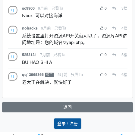
9月前
只看Ta
0
3
楼
sc9900
tvbox 可以对接海洋
9月前
只看Ta
0
4
楼
nohacks
系统设置里打开资源API开关就可以了，资源库API访
问地址是：您的域名/zyapi.php。
7月前
只看Ta
0
5
楼
5253131
BU HAO SHI A
5月前
只看Ta
0
6
楼
qq13965366
楼主
老大正在解决，就快好了
返回
登录 / 注册