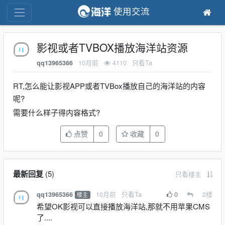
使用交流
影视或者TVBOX播放海洋站资源
10月前
4110
只看Ta
qq13965366
RT,怎么能让影视APP或者TVBox播放自己的海洋站的内容
呢?
需要什么样子得内容格式?
点赞
0
收藏
0
最新回复
(
5
)
只看楼主
10月前
只看Ta
0
2
楼
qq13965366
楼主
希望OK影视可以直接播放海洋站,那就不用苹果CMS
了....