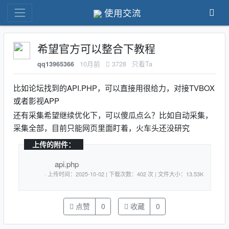
使用交流
希望官方可以整合下教程
10月前
3728
只看Ta
qq13965366
比如论坛找到的API.PHP，可以直接用很给力，对接TVBOX
或者影视APP
还有采集希望继续优化下，可以傻瓜点么？比如自动采集，
采集全部，目前只能网页里面盯着，火车头还没研究
上传的附件：
api.php
· 上传时间：2025-10-02 | 下载次数：402 次 | 文件大小：13.53K
点赞
0
收藏
0