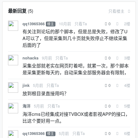
最新回复
(
5
)
只看楼主
10月前
只看Ta
0
2
楼
qq13965366
楼主
有关注到论坛的那个脚本，但是总是失败，修改了U
A可以了，但是采集到几十页就失败停止不继续采集
后面的了
9月前
只看Ta
0
3
楼
nohacks
采集全部就老实在网页盯着吧，就累一次，那个脚本
是采集更新每天的，自动采集全部服务器会有限制，
5月前
只看Ta
0
4
楼
jink
放到根目录直接用吗？
5月前
只看Ta
0
5
楼
海洋
海洋cms已经集成对接TVBOX或者影视APP的接口，
比这个要好用一点。
5月前
只看Ta
0
6
楼
qq13965366
楼主