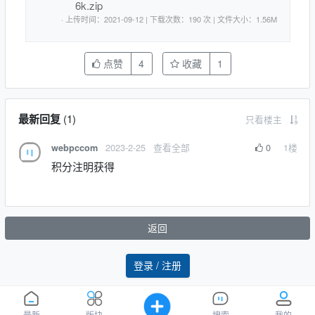
6k.zip
· 上传时间：2021-09-12 | 下载次数：190 次 | 文件大小：1.56M
点赞
4
收藏
1
最新回复
(
1
)
只看楼主
2023-2-25
查看全部
0
1
楼
webpccom
积分注明获得
返回
登录 / 注册
最新
版块
搜索
我的