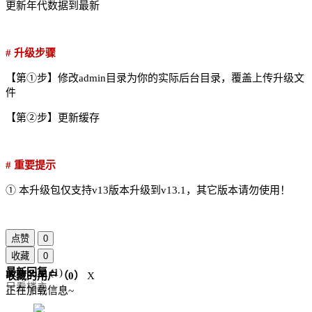
更新年代数据到最新
# 升级步骤
【第①步】修改admin目录为你的实际后台目录，覆盖上传升级文
件
【第②步】更新缓存
# 重要提示
① 本升级包仅支持v13版本升级到v13.1，其它版本请勿使用！
点赞
0
收藏
0
最新回复
(
1
)
收藏的用户（
0
）
X
只看楼主
正在加载信息~