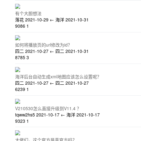
有个大胆想法
落花
2021-10-29
←
海洋
2021-10-31
9086
1
如何将播放页的url修改为id？
四二
2021-10-27
←
四二
2021-10-31
8785
3
海洋后台自动生成xml地图应该怎么设置呢？
四二
2021-10-27
←
四二
2021-10-27
6239
1
V210530怎么直接升级到V11.4 ？
tqww2hs5
2021-10-17
←
海洋
2021-10-17
9323
1
大佬们，这个官方是真官方吗？