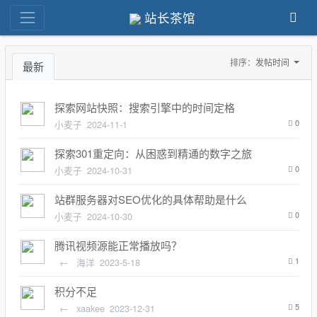
站长茶馆
排序：
发帖时间
最新
探索网站快照：搜索引擎中的时间定格
小麦子
2024-11-1
0
探索301重定向：从困惑到精通的数字之旅
小麦子
2024-10-31
0
站群服务器对SEO优化的具体帮助是什么
小麦子
2024-10-30
0
腾讯视频源能正常播放吗？
←
海洋
2023-5-18
1
积分不足
←
xaakee
2023-12-31
5