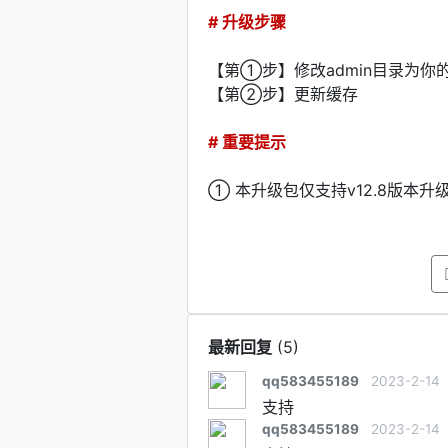
# 升级步骤
【第①步】修改admin目录为
【第②步】更新缓存
# 重要提示
① 本升级包仅支持v12.8版本升
最新回复
(
5
)
qq583455189
2023-2-14
支持
qq583455189
2023-2-14