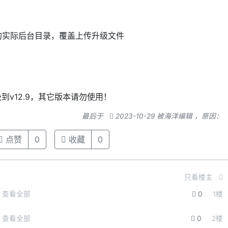
你的实际后台目录，覆盖上传升级文件
级到v12.9，其它版本请勿使用！
最后于
2023-10-29 被海洋编辑 ，原因：
点赞
0
收藏
0
只看楼主
查看全部
0
1
楼
查看全部
0
2
楼