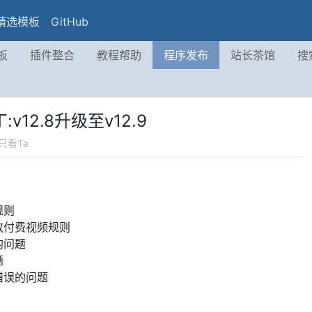
精选模板
GitHub
板
插件整合
教程帮助
程序发布
站长茶馆
搜
v12.8升级至v12.9
只看Ta
规则
放付费视频规则
的问题
题
错误的问题