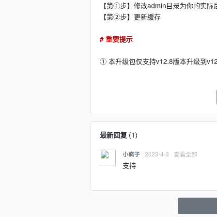
【第①步】修改admin目录为你的实
【第②步】更新缓存
# 重要提示
① 本升级包仅支持v12.8版本升级到v
最新回复
(
1
)
2023-4-3
查看全部
小疯子
支持