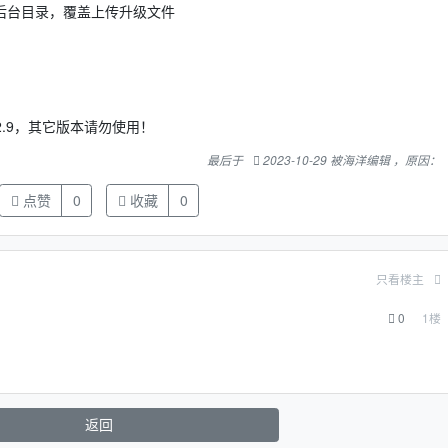
际后台目录，覆盖上传升级文件
12.9，其它版本请勿使用！
最后于
2023-10-29 被海洋编辑 ，原因：
点赞
0
收藏
0
只看楼主
0
1
楼
返回