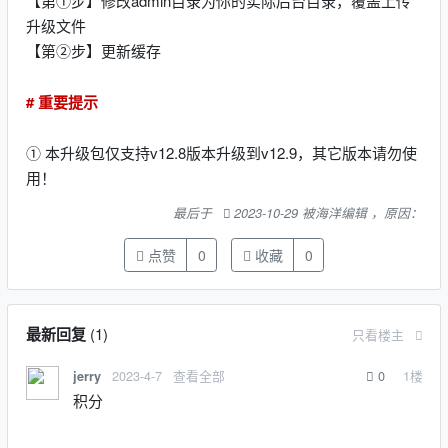
【第①步】修改admin目录为你的实际后台目录，覆盖上传
升级文件
【第②步】更新缓存
# 重要提示
① 本升级包仅支持v12.8版本升级到v12.9，其它版本请勿使
用！
最后于
2023-10-29 被海洋编辑 ，原因：
点赞
0
收藏
0
最新回复
(
1
)
只看楼主
2023-4-7
查看全部
0
1
楼
jerry
积分