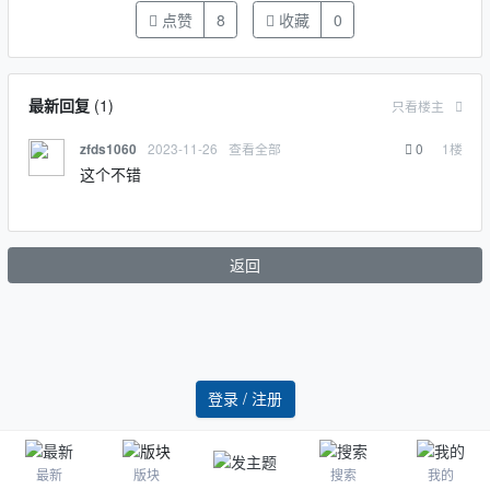
点赞
8
收藏
0
最新回复
(
1
)
只看楼主
2023-11-26
查看全部
0
1
楼
zfds1060
这个不错
返回
登录 / 注册
最新
版块
搜索
我的