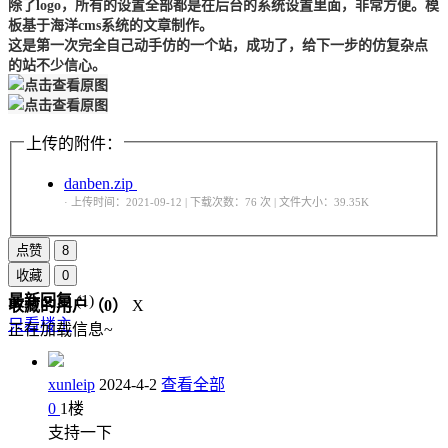
除了logo，所有的设置全部都是在后台的系统设置里面，非常方便。模
板基于海洋cms系统的文章制作。
这是第一次完全自己动手仿的一个站，成功了，给下一步的仿复杂点
的站不少信心。
上传的附件：
danben.zip
· 上传时间：2021-09-12 | 下载次数：76 次 | 文件大小：39.35K
点赞
8
收藏
0
最新回复
(
1
)
收藏的用户（
0
）
X
只看楼主
正在加载信息~
xunleip
2024-4-2
查看全部
0
1
楼
支持一下