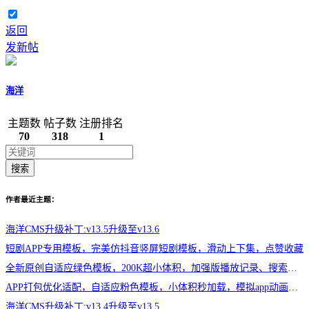
返回
发新帖
海洋
主题数
帖子数
注册排名
70
318
1
搜索
作者最近主题：
海洋CMS升级补丁:v13.5升级至v13.6
短剧APP专用模板，完美仿抖音竖屏短剧模板，滑动上下集，点赞收藏
全新原创自适应绿色模板，200K超小体积，加强版播放记录、搜索历史模块
APP打包优化适配，自适应粉色模板，小体积秒加载，模拟app动画效果，适合X
海洋CMS升级补丁:v13.4升级至v13.5