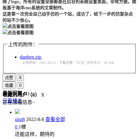
除了logo，所有的设置全部都是在后台的系统设置里面，非常方便。模
板基于海洋cms系统的文章制作。
这是第一次完全自己动手仿的一个站，成功了，给下一步的仿复杂点
的站不少信心。
上传的附件：
danben.zip
· 上传时间：2021-09-12 | 下载次数：76 次 | 文件大小：39.35K
点赞
8
收藏
0
最新回复
(
1
)
收藏的用户（
0
）
X
只看楼主
正在加载信息~
qiqi8
2022-8-8
查看全部
0
1
楼
还能这样，期待的