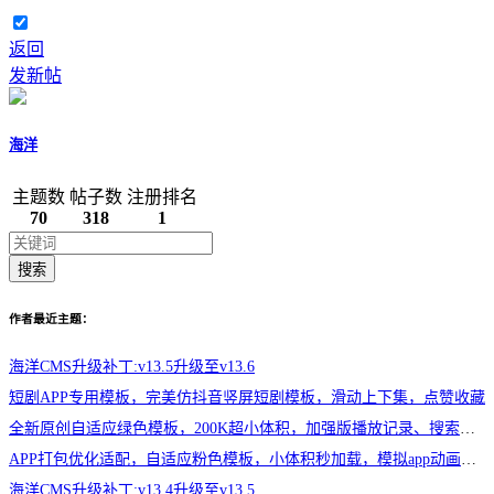
返回
发新帖
海洋
主题数
帖子数
注册排名
70
318
1
搜索
作者最近主题：
海洋CMS升级补丁:v13.5升级至v13.6
短剧APP专用模板，完美仿抖音竖屏短剧模板，滑动上下集，点赞收藏
全新原创自适应绿色模板，200K超小体积，加强版播放记录、搜索历史模块
APP打包优化适配，自适应粉色模板，小体积秒加载，模拟app动画效果，适合X
海洋CMS升级补丁:v13.4升级至v13.5