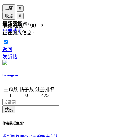
点赞
0
收藏
0
最新回复
(
0
)
收藏的用户（
0
）
X
只看楼主
正在加载信息~
返回
发新帖
haungsm
主题数
帖子数
注册排名
1
0
475
搜索
作者最近主题：
求新闻管理不显示的解决方法