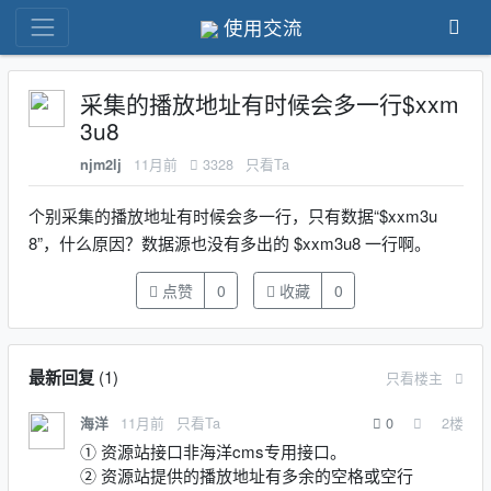
使用交流
采集的播放地址有时候会多一行$xxm
3u8
11月前
3328
只看Ta
njm2lj
个别采集的播放地址有时候会多一行，只有数据“$xxm3u
8”，什么原因？数据源也没有多出的 $xxm3u8 一行啊。
点赞
0
收藏
0
最新回复
(
1
)
只看楼主
11月前
只看Ta
0
2
楼
海洋
① 资源站接口非海洋cms专用接口。
② 资源站提供的播放地址有多余的空格或空行