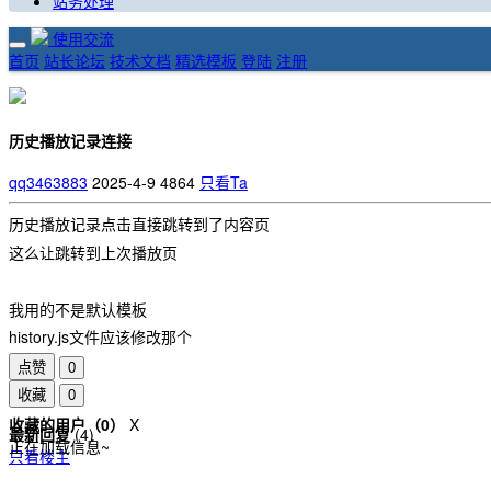
站务处理
使用交流
首页
站长论坛
技术文档
精选模板
登陆
注册
历史播放记录连接
qq3463883
2025-4-9
4864
只看Ta
历史播放记录点击直接跳转到了内容页
这么让跳转到上次播放页
我用的不是默认模板
history.js文件应该修改那个
点赞
0
收藏
0
收藏的用户（
0
）
X
最新回复
(
4
)
正在加载信息~
只看楼主