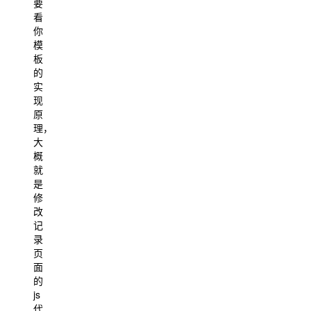
要
看
你
模
板
的
实
现
原
理，
大
概
就
是
修
改
记
录
页
面
的
js
代