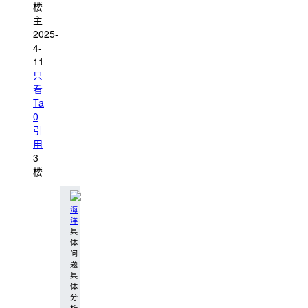
楼
主
2025-
4-
11
只
看
Ta
0
引
用
3
楼
海
洋
具
体
问
题
具
体
分
析