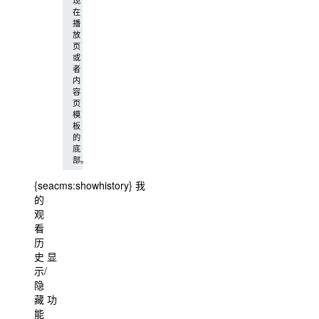
在
播
放
页
或
者
内
容
页
模
板
的
底
部。
{seacms:showhistory} 我
的
观
看
历
史 显
示/
隐
藏 功
能