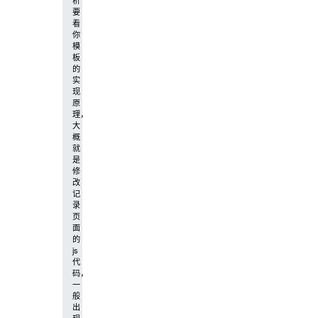
要
看
你
模
板
的
实
现
原
理，
大
概
就
是
修
改
记
录
页
面
的
js
代
码，
一
般
出
现