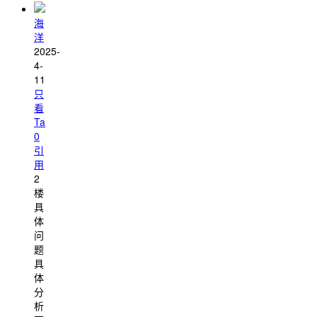
海
洋
2025-
4-
11
只
看
Ta
0
引
用
2
楼
具
体
问
题
具
体
分
析