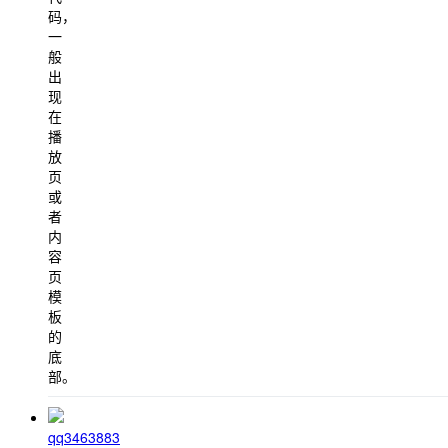
码，
一
般
出
现
在
播
放
页
或
者
内
容
页
模
板
的
底
部。
qq3463883