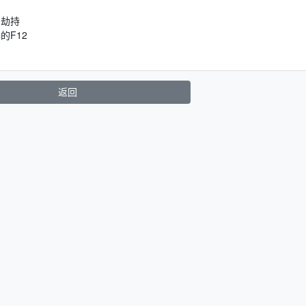
名劫持
的F12
返回