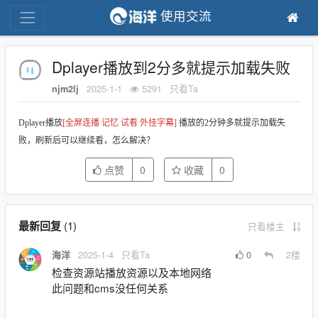
使用交流
Dplayer播放到2分多就提示加载失败
2025-1-1
5291
只看Ta
njm2lj
Dplayer播放
[全屏连播 记忆 试看 外挂字幕]
播放的2分钟多就提示加载失
败，刷新后可以继续看，怎么解决？
点赞
0
收藏
0
最新回复
(
1
)
只看楼主
2025-1-4
只看Ta
0
2
楼
海洋
检查资源站播放资源以及本地网络
此问题和cms没任何关系