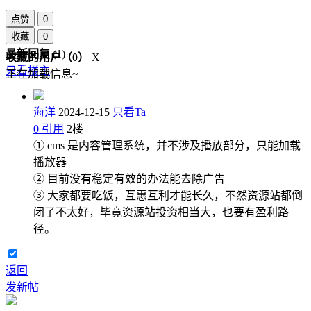
点赞
0
收藏
0
最新回复
(
1
)
收藏的用户（
0
）
X
只看楼主
正在加载信息~
海洋
2024-12-15
只看Ta
0
引用
2
楼
① cms 是内容管理系统，并不涉及播放部分，只能加载
播放器
② 目前没有稳定有效的办法能去除广告
③ 大家都要吃饭，互惠互利才能长久，不然资源站都倒
闭了不太好，毕竟资源站投资相当大，也要有盈利路
径。
返回
发新帖