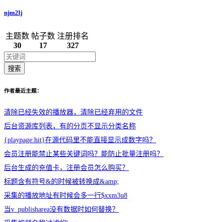
njm2lj
主题数
帖子数
注册排名
30
17
327
搜索
作者最近主题：
清除已经失效的播放器，清除已经弃用的文件
后台资源库列表，有的分页不显示分类名称
{playpage:hit}在源代码里不能直接显示成数字吗？
会员注册能禁止某些关键词吗？能防止批量注册吗？
后台生成的充值卡，注册会员怎么购买？
标题含有符号&的时候被转换成&amp;
采集的播放地址有时候会多一行$xxm3u8
当v_publisharea没有数据时如何替换？