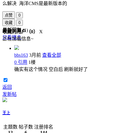
么解决 海洋CMS是最新版本的
点赞
0
收藏
0
最新回复
(
1
)
收藏的用户（
0
）
X
只看楼主
正在加载信息~
bbs163
3月前
查看全部
0
引用
1
楼
确实有这个情况 空白后 刷新就好了
返回
发新帖
王上
主题数
帖子数
注册排名
12
6
144