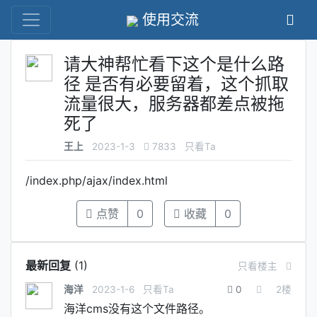
使用交流
请大神帮忙看下这个是什么路
径 是否有必要留着，这个抓取
流量很大，服务器都差点被拖
死了
王上
2023-1-3
7833
只看Ta
/index.php/ajax/index.html
点赞
0
收藏
0
最新回复
(
1
)
只看楼主
海洋
2023-1-6
只看Ta
0
2
楼
海洋cms没有这个文件路径。