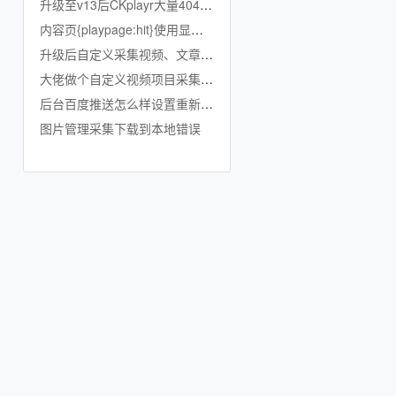
升级至v13后CKplayr大量404错误
内容页{playpage:hit}使用显示不出来数值
升级后自定义采集视频、文章入临时库没有显示
大佬做个自定义视频项目采集和自定义新闻项目采集啊脚本采集啊
后台百度推送怎么样设置重新0开始？
图片管理采集下载到本地错误