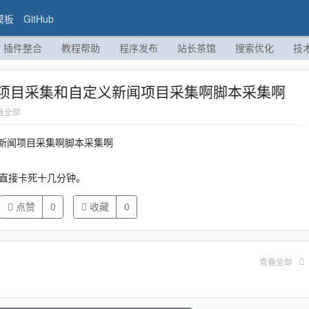
模板
GitHub
插件整合
教程帮助
程序发布
站长茶馆
搜索优化
技
项目采集和自定义新闻项目采集啊脚本采集啊
看全部
新闻项目采集啊脚本采集啊
会直接卡死十几分钟。
点赞
0
收藏
0
查看全部