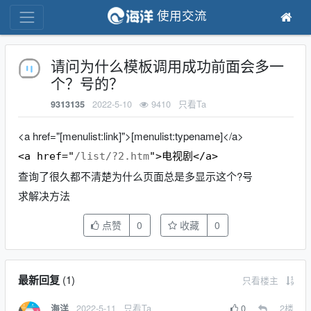
使用交流
请问为什么模板调用成功前面会多一
个？号的？
2022-5-10
9410
只看Ta
9313135
<a href="[menulist:link]">[menulist:typename]</a>
<a
href
="
/list/?2.htm
">
电视剧
</a>
查询了很久都不清楚为什么页面总是多显示这个?号
求解决方法
点赞
0
收藏
0
最新回复
(
1
)
只看楼主
2022-5-11
只看Ta
0
2
楼
海洋