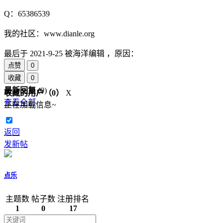
Q：65386539
我的社区：www.dianle.org
最后于
2021-9-25 被海洋编辑 ，原因：
点赞
0
收藏
0
最新回复
(
0
)
收藏的用户（
0
）
X
查看全部
正在加载信息~
返回
发新帖
点乐
主题数
帖子数
注册排名
1
0
17