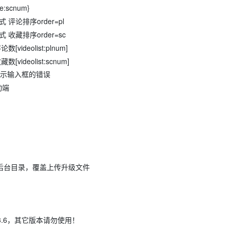
scnum}
方式 评论排序order=pl
方式 收藏排序order=sc
[videolist:plnum]
[videolist:scnum]
显示输入框的错误
动端
际后台目录，覆盖上传升级文件
13.6，其它版本请勿使用！