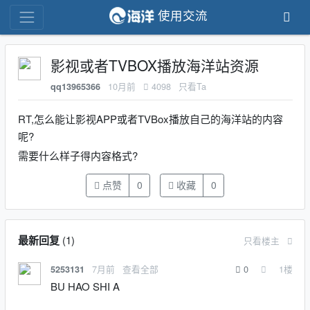
使用交流
影视或者TVBOX播放海洋站资源
10月前
4098
只看Ta
qq13965366
RT,怎么能让影视APP或者TVBox播放自己的海洋站的内容
呢?
需要什么样子得内容格式?
点赞
0
收藏
0
最新回复
(
1
)
只看楼主
7月前
查看全部
0
1
楼
5253131
BU HAO SHI A