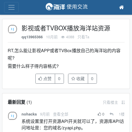
使用交流
影视或者TVBOX播放海洋站资源
10月前
4088
只看Ta
qq13965366
RT,怎么能让影视APP或者TVBox播放自己的海洋站的内容
呢?
需要什么样子得内容格式?
点赞
0
收藏
0
最新回复
(
1
)
只看楼主
9月前
查看全部
0
1
楼
nohacks
系统设置里打开资源API开关就可以了，资源库API访
问地址是：您的域名/zyapi.php。