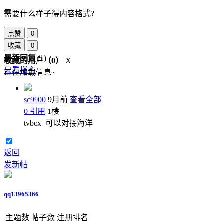
需要什么样子得内容格式?
点赞
0
收藏
0
最新回复
(
1
)
收藏的用户（
0
）
X
只看楼主
正在加载信息~
sc9900
9月前
查看全部
0
引用
1
楼
tvbox 可以对接海洋
返回
发新帖
qq13965366
主题数
帖子数
注册排名