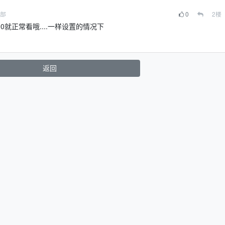
全部
0
2
楼
s10就正常看哦....一样设置的情况下
返回