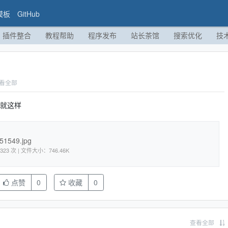
模板
GitHub
插件整合
教程帮助
程序发布
站长茶馆
搜索优化
技
看全部
视就这样
51549.jpg
-08 | 下载次数：323 次 | 文件大小：746.46K
点赞
0
收藏
0
查看全部