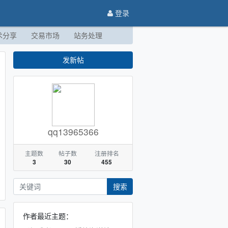
登录
术分享
交易市场
站务处理
发新帖
qq13965366
主题数
帖子数
注册排名
3
30
455
搜索
作者最近主题：