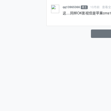
10月前
查看
qq13965366
楼主
这....同样OK影视但是苹果cm