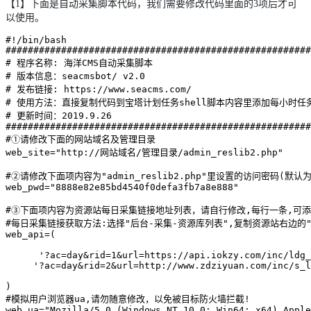
【1】下面是自动采集脚本代码，我们需要修改代码里面的3项后才可
以使用。
#!/bin/bash

#######################################################
# 程序名称: 海洋CMS自动采集脚本

# 版本信息：seacmsbot/ v2.0

# 发布链接: https://www.seacms.com/

# 使用方法：直接复制代码到宝塔计划任务shell脚本内容里添加每小时任务
# 更新时间：2019.9.26

#######################################################
#①请修改下面的网站域名及管理目录

web_site="http://网站域名/管理目录/admin_reslib2.php"

#②请修改下面项内容为"admin_reslib2.php"里设置的访问密码(默认为
web_pwd="8888e82e85bd4540f0defa3fb7a8e888"

#③下面项内容为资源站每日采集链接地址列表，请自行修改,每行一条,可添
#每日采集链接获取方法:选择"后台-采集-资源库列表",复制资源站右边的"
web_api=(

      '?ac=day&rid=1&url=https://api.iokzy.com/inc/ldg_
     '?ac=day&rid=2&url=http://www.zdziyuan.com/inc/s_l
)

#模拟用户浏览器ua,请勿随意修改，以免被目标防火墙拦截!

web_ua="Mozilla/5.0 (Windows NT 10.0; Win64; x64) Apple