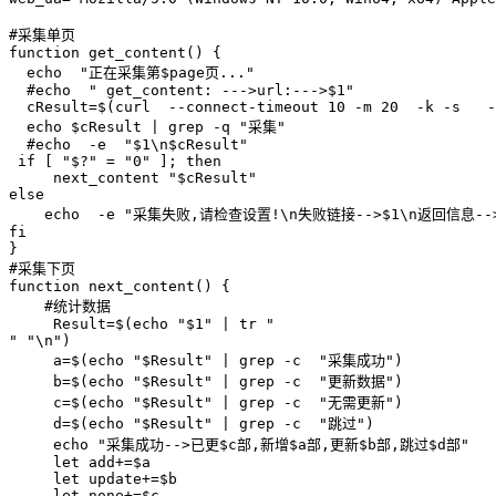
#采集单页

function get_content() {

  echo  "正在采集第$page页..."

  #echo  " get_content: --->url:--->$1"

  cResult=$(curl  --connect-timeout 10 -m 20  -k -s   -
  echo $cResult | grep -q "采集"

  #echo  -e  "$1\n$cResult"

 if [ "$?" = "0" ]; then

     next_content "$cResult"

else

    echo  -e "采集失败,请检查设置!\n失败链接-->$1\n返回信息-->
fi

}

#采集下页

function next_content() {

    #统计数据

     Result=$(echo "$1" | tr "

" "\n")

     a=$(echo "$Result" | grep -c  "采集成功")

     b=$(echo "$Result" | grep -c  "更新数据")

     c=$(echo "$Result" | grep -c  "无需更新")

     d=$(echo "$Result" | grep -c  "跳过")

     echo "采集成功-->已更$c部,新增$a部,更新$b部,跳过$d部"

     let add+=$a

     let update+=$b

     let none+=$c
