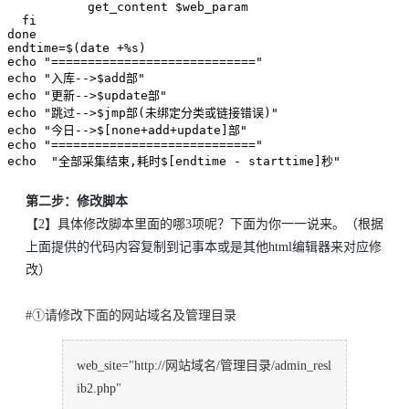
           get_content $web_param

  fi

done

endtime=$(date +%s)

echo "============================"

echo "入库-->$add部"

echo "更新-->$update部"

echo "跳过-->$jmp部(未绑定分类或链接错误)"

echo "今日-->$[none+add+update]部"

echo "============================"

echo  "全部采集结束,耗时$[endtime - starttime]秒"
第二步：修改脚本
【2】具体修改脚本里面的哪3项呢？下面为你一一说来。（根据
上面提供的代码内容复制到记事本或是其他html编辑器来对应修
改）
#①请修改下面的网站域名及管理目录
web_site="http://网站域名/管理目录/admin_resl
ib2.php"