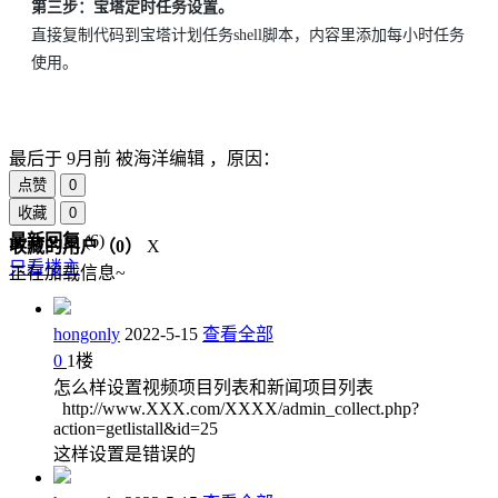
第三步：宝塔定时任务设置。
直接复制代码到宝塔计划任务shell脚本，内容里添加每小时任务
使用。
最后于
9月前 被海洋编辑 ，原因：
点赞
0
收藏
0
最新回复
(
6
)
收藏的用户（
0
）
X
只看楼主
正在加载信息~
hongonly
2022-5-15
查看全部
0
1
楼
怎么样设置视频项目列表和新闻项目列表
http://www.XXX.com/XXXX/admin_collect.php?
action=getlistall&id=25
这样设置是错误的