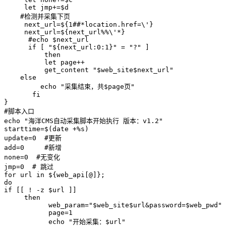
     let jmp+=$d

    #检测并采集下页

     next_url=${1##*location.href=\'}

     next_url=${next_url%%\'*}

      #echo $next_url

      if [ "${next_url:0:1}" = "?" ]

          then

          let page++

          get_content "$web_site$next_url"

    else

         echo "采集结束，共$page页"

       fi  

}

#脚本入口

echo "海洋CMS自动采集脚本开始执行 版本：v1.2"

starttime=$(date +%s)

update=0  #更新

add=0     #新增

none=0  #无变化

jmp=0  # 跳过

for url in ${web_api[@]};

do  

if [[ ! -z $url ]]

     then

           web_param="$web_site$url&password=$web_pwd"

           page=1

           echo "开始采集：$url"
