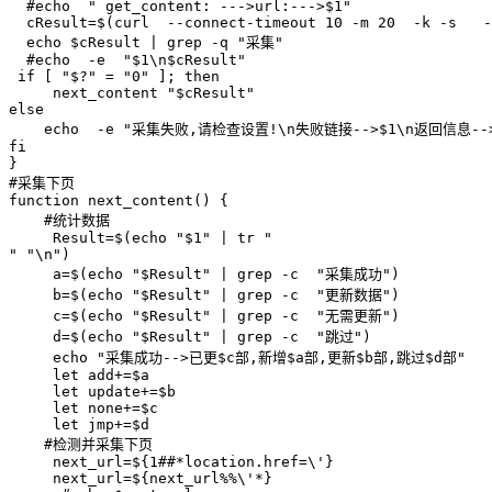
  #echo  " get_content: --->url:--->$1"

  cResult=$(curl  --connect-timeout 10 -m 20  -k -s   -
  echo $cResult | grep -q "采集"

  #echo  -e  "$1\n$cResult"

 if [ "$?" = "0" ]; then

     next_content "$cResult"

else

    echo  -e "采集失败,请检查设置!\n失败链接-->$1\n返回信息-->
fi

}

#采集下页

function next_content() {

    #统计数据

     Result=$(echo "$1" | tr "

" "\n")

     a=$(echo "$Result" | grep -c  "采集成功")

     b=$(echo "$Result" | grep -c  "更新数据")

     c=$(echo "$Result" | grep -c  "无需更新")

     d=$(echo "$Result" | grep -c  "跳过")

     echo "采集成功-->已更$c部,新增$a部,更新$b部,跳过$d部"

     let add+=$a

     let update+=$b

     let none+=$c

     let jmp+=$d

    #检测并采集下页

     next_url=${1##*location.href=\'}

     next_url=${next_url%%\'*}
