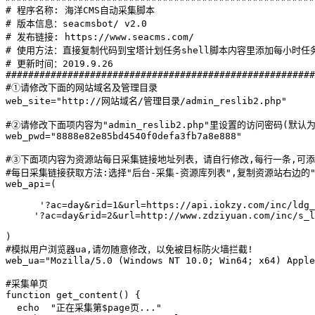
# 程序名称: 海洋CMS自动采集脚本

# 版本信息：seacmsbot/ v2.0

# 发布链接: https://www.seacms.com/

# 使用方法：直接复制代码到宝塔计划任务shell脚本内容里添加每小时任务
# 更新时间：2019.9.26

#######################################################
#①请修改下面的网站域名及管理目录

web_site="http://网站域名/管理目录/admin_reslib2.php"

#②请修改下面项内容为"admin_reslib2.php"里设置的访问密码(默认为
web_pwd="8888e82e85bd4540f0defa3fb7a8e888"

#③下面项内容为资源站每日采集链接地址列表，请自行修改,每行一条,可添
#每日采集链接获取方法:选择"后台-采集-资源库列表",复制资源站右边的"
web_api=(

      '?ac=day&rid=1&url=https://api.iokzy.com/inc/ldg_
     '?ac=day&rid=2&url=http://www.zdziyuan.com/inc/s_l
)

#模拟用户浏览器ua,请勿随意修改，以免被目标防火墙拦截!

web_ua="Mozilla/5.0 (Windows NT 10.0; Win64; x64) Apple
#采集单页

function get_content() {

  echo  "正在采集第$page页..."
