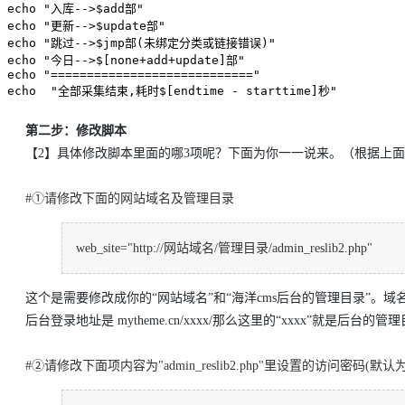
echo "入库-->$add部"

echo "更新-->$update部"

echo "跳过-->$jmp部(未绑定分类或链接错误)"

echo "今日-->$[none+add+update]部"

echo "============================"

echo  "全部采集结束,耗时$[endtime - starttime]秒"
第二步：修改脚本
【2】具体修改脚本里面的哪3项呢？下面为你一一说来。（根据上面
#①请修改下面的网站域名及管理目录
web_site="http://网站域名/管理目录/admin_reslib2.php"
这个是需要修改成你的“网站域名”和“海洋cms后台的管理目录”
后台登录地址是 mytheme.cn/xxxx/那么这里的“xxxx”就是
#②请修改下面项内容为"admin_reslib2.php"里设置的访问密码(默认