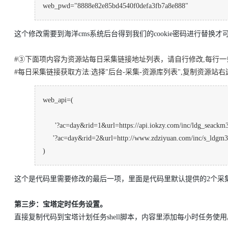
web_pwd="8888e82e85bd4540f0defa3fb7a8e888"
这个修改需要到海洋cms系统后台得到我们的cookie密码进行替换才可
#③下面项内容为资源站每日采集链接地址列表，请自行修改,每行一
#每日采集链接获取方法:选择"后台-采集-资源库列表",复制资源站右
web_api=(
'?ac=day&rid=1&url=https://api.iokzy.com/inc/ldg_seackm3
'?ac=day&rid=2&url=http://www.zdziyuan.com/inc/s_ldgm3
)
这个是代码里需要修改的最后一项，里面是代码里默认提供的2个采
第三步：宝塔定时任务设置。
直接复制代码到宝塔计划任务shell脚本，内容里添加每小时任务使用