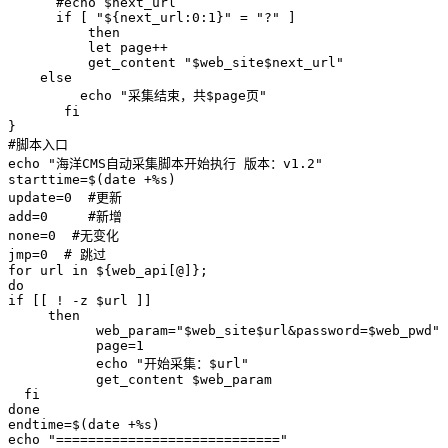
      #echo $next_url

      if [ "${next_url:0:1}" = "?" ]

          then

          let page++

          get_content "$web_site$next_url"

    else

         echo "采集结束，共$page页"

       fi  

}

#脚本入口

echo "海洋CMS自动采集脚本开始执行 版本：v1.2"

starttime=$(date +%s)

update=0  #更新

add=0     #新增

none=0  #无变化

jmp=0  # 跳过

for url in ${web_api[@]};

do  

if [[ ! -z $url ]]

     then

           web_param="$web_site$url&password=$web_pwd"

           page=1

           echo "开始采集：$url"

           get_content $web_param

  fi

done

endtime=$(date +%s)

echo "============================"
