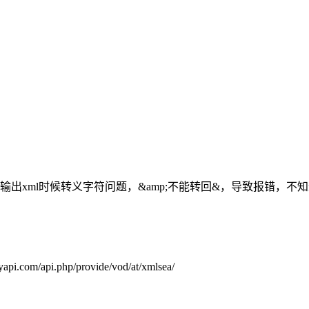
出xml时候转义字符问题，&amp;不能转回&，导致报错，
.com/api.php/provide/vod/at/xmlsea/