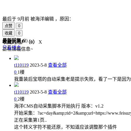
最后于
9月前 被海洋编辑 ，原因：
点赞
0
收藏
0
最新回复
(
2
)
收藏的用户（
0
）
X
只看楼主
正在加载信息~
t110119
2023-5-8
查看全部
0
1
楼
我重装后宝塔的自动采集老是提示失败，看了一下是因为输
t110119
2023-5-8
查看全部
0
2
楼
海洋CMS自动采集脚本开始执行 版本：v1.2
开始采集：?ac=day&amp;rid=2&amp;url=https://www.feisuzyapi
正在采集第1页..
这个转义字符不能还原，不知道应该调整那个插件