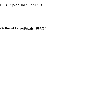
L -A "$web_ua"  "$1" )

$cResult\n采集结束，共0页"
