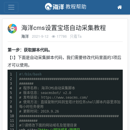
教程帮助
海洋cms设置宝塔自动采集教程
2021-9-12
17786
只看Ta
海洋
第一步：获取脚本代码。
【1】下面是自动采集脚本代码，我们需要修改代码里面的3项后
才可以使用。
1
#!/bin/bash
2
#################################################
3
#######
4
# 程序名称: 海洋CMS自动采集脚本
5
# 版本信息：seacmsbot/ v2.0
6
# 发布链接: https://www.seacms.com/
7
# 使用方法：直接复制代码到宝塔计划任务shell脚本内容里添加
8
每小时任务使用
9
# 更新时间：2019.9.26
10
#################################################
11
#########
12
#①请修改下面的网站域名及管理目录