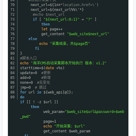
69
#检测并采集下页
70
next_url=${1
##*location.href=\'}
71
next_url=${next_url%%\'*}
72
#echo $next_url
73
if
[
"${next_url:0:1}"
=
"?"
]
74
then
75
let
page++
76
get_content
"$web_site$next_url"
77
else
78
echo
"采集结束，共$page页"
79
fi
80
}
81
#脚本入口
82
echo
"海洋CMS自动采集脚本开始执行 版本：v1.2"
83
starttime=$(
date
+%s)
84
update=0
#更新
85
add=0
#新增
86
none=0
#无变化
87
jmp=0
# 跳过
88
for
url
in
${web_api[@]};
89
do
if
[[ ! -z $url ]]
then
web_param=
"$web_site$url&password=$web
_pwd"
page=1
echo
"开始采集：$url"
get_content $web_param