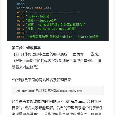
fi
done
endtime=$(
date
+%s)
echo
"============================"
echo
"入库-->$add部"
echo
"更新-->$update部"
echo
"跳过-->$jmp部(未绑定分类或链接错误)"
echo
"今日-->$[none+add+update]部"
echo
"============================"
echo
"全部采集结束,耗时$[endtime - starttime]秒"
第二步：修改脚本
【2】具体修改脚本里面的哪3项呢？下面为你一一说来。
（根据上面提供的代码内容复制到记事本或是其他html编
辑器来对应修改）
#①请修改下面的网站域名及管理目录
web_site="http://网站域名/管理目录/admin_reslib2.php"
这个是需要修改成你的“网站域名”和“海洋cms后台的管理
目录”。域名大家都能理解，后台的管理目录这个对于新手
来说需要多讲两句，首先你要能登录你的后台才可以知道