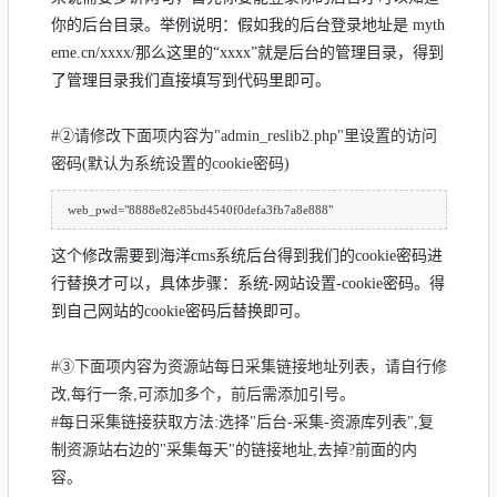
你的后台目录。举例说明：假如我的后台登录地址是 myth
eme.cn/xxxx/那么这里的“xxxx”就是后台的管理目录，得到
了管理目录我们直接填写到代码里即可。
#②请修改下面项内容为"admin_reslib2.php"里设置的访问
密码(默认为系统设置的cookie密码)
web_pwd="8888e82e85bd4540f0defa3fb7a8e888"
这个修改需要到海洋cms系统后台得到我们的cookie密码进
行替换才可以，具体步骤：系统-网站设置-cookie密码。得
到自己网站的cookie密码后替换即可。
#③下面项内容为资源站每日采集链接地址列表，请自行修
改,每行一条,可添加多个，前后需添加引号。
#每日采集链接获取方法:选择"后台-采集-资源库列表",复
制资源站右边的"采集每天"的链接地址,去掉?前面的内
容。