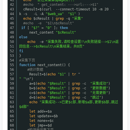
41
echo
"正在采集第$page页..."
42
#echo " get_content: --->url:--->$1"
43
cResult=$(curl --connect-timeout 10 -m 20 -
44
k -s -L -A
"$web_ua"
"$1"
)
45
echo
$cResult |
grep
-q
"采集"
46
#echo -e "$1\n$cResult"
47
if
[
"$?"
=
"0"
];
then
48
next_content
"$cResult"
49
else
50
echo
-e
"采集失败,请检查设置!\n失败链接-->$1\n返
51
回信息-->$cResult\n采集结束，共0页"
52
fi
53
}
54
#采集下页
55
function
next_content() {
56
#统计数据
57
Result=$(
echo
"$1"
|
tr
"
58
" "
\n")
59
a=$(
echo
"$Result"
|
grep
-c
"采集成功"
)
60
b=$(
echo
"$Result"
|
grep
-c
"更新数据"
)
61
c=$(
echo
"$Result"
|
grep
-c
"无需更新"
)
62
d=$(
echo
"$Result"
|
grep
-c
"跳过"
)
63
echo
"采集成功-->已更$c部,新增$a部,更新$b部,跳过
64
$d部"
65
let
add+=$a
66
let
update+=$b
67
let
none+=$c
68
let
jmp+=$d