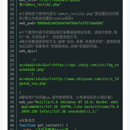
13
web_site=
"http://网站域名/管理目
14
录/admin_reslib2.php"
15
16
#②请修改下面项内容为"admin_reslib2.php"里设置的访问密
17
码(默认为系统设置的cookie密码)
18
web_pwd=
"8888e82e85bd4540f0defa3fb7a8e888"
19
20
#③下面项内容为资源站每日采集链接地址列表，请自行修改,每
21
行一条,可添加多个，前后需添加引号。
22
#每日采集链接获取方法:选择"后台-采集-资源库列表",复制资源
23
站右边的"采集每天"的链接地址,去掉?前面的内容。
24
web_api=(
25
26
'?
27
ac=day&rid=1&url=https://api.iokzy.com/inc/ldg_se
28
ackm3u8s.php'
29
'?
30
ac=day&rid=2&url=http://www.zdziyuan.com/inc/s_ld
31
gm3u8_sea.php'
32
33
)
34
#模拟用户浏览器ua,请勿随意修改，以免被目标防火墙拦截!
35
web_ua=
"Mozilla/5.0 (Windows NT 10.0; Win64; x64)
36
AppleWebKit/537.36 (KHTML,like Gecko)Chrome/76.0
37
.3809.100 Safari/537.36 seacmsbot/1.2;"
38
39
#采集单页
40
function
get_content() {