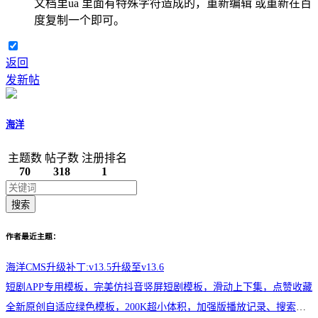
文档里ua 里面有特殊字符造成的，重新编辑 或重新在百
度复制一个即可。
返回
发新帖
海洋
主题数
帖子数
注册排名
70
318
1
搜索
作者最近主题：
海洋CMS升级补丁:v13.5升级至v13.6
短剧APP专用模板，完美仿抖音竖屏短剧模板，滑动上下集，点赞收藏
全新原创自适应绿色模板，200K超小体积，加强版播放记录、搜索历史模块