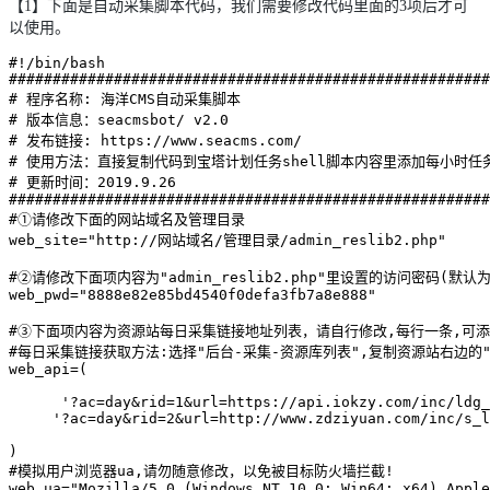
【1】下面是自动采集脚本代码，我们需要修改代码里面的3项后才可
以使用。
#!/bin/bash

#######################################################
# 程序名称: 海洋CMS自动采集脚本

# 版本信息：seacmsbot/ v2.0

# 发布链接: https://www.seacms.com/

# 使用方法：直接复制代码到宝塔计划任务shell脚本内容里添加每小时任务
# 更新时间：2019.9.26

#######################################################
#①请修改下面的网站域名及管理目录

web_site="http://网站域名/管理目录/admin_reslib2.php"

#②请修改下面项内容为"admin_reslib2.php"里设置的访问密码(默认为
web_pwd="8888e82e85bd4540f0defa3fb7a8e888"

#③下面项内容为资源站每日采集链接地址列表，请自行修改,每行一条,可添
#每日采集链接获取方法:选择"后台-采集-资源库列表",复制资源站右边的"
web_api=(

      '?ac=day&rid=1&url=https://api.iokzy.com/inc/ldg_
     '?ac=day&rid=2&url=http://www.zdziyuan.com/inc/s_l
)

#模拟用户浏览器ua,请勿随意修改，以免被目标防火墙拦截!

web_ua="Mozilla/5.0 (Windows NT 10.0; Win64; x64) Apple