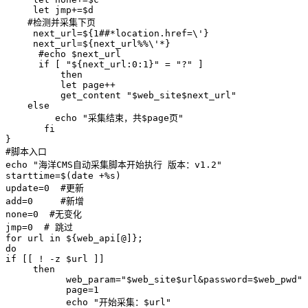
     let jmp+=$d

    #检测并采集下页

     next_url=${1##*location.href=\'}

     next_url=${next_url%%\'*}

      #echo $next_url

      if [ "${next_url:0:1}" = "?" ]

          then

          let page++

          get_content "$web_site$next_url"

    else

         echo "采集结束，共$page页"

       fi  

}

#脚本入口

echo "海洋CMS自动采集脚本开始执行 版本：v1.2"

starttime=$(date +%s)

update=0  #更新

add=0     #新增

none=0  #无变化

jmp=0  # 跳过

for url in ${web_api[@]};

do  

if [[ ! -z $url ]]

     then

           web_param="$web_site$url&password=$web_pwd"

           page=1

           echo "开始采集：$url"
