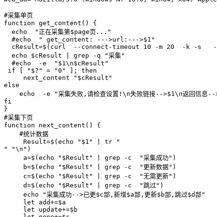
#采集单页

function get_content() {

  echo  "正在采集第$page页..."

  #echo  " get_content: --->url:--->$1"

  cResult=$(curl  --connect-timeout 10 -m 20  -k -s   -
  echo $cResult | grep -q "采集"

  #echo  -e  "$1\n$cResult"

 if [ "$?" = "0" ]; then

     next_content "$cResult"

else

    echo  -e "采集失败,请检查设置!\n失败链接-->$1\n返回信息-->
fi

}

#采集下页

function next_content() {

    #统计数据

     Result=$(echo "$1" | tr "

" "\n")

     a=$(echo "$Result" | grep -c  "采集成功")

     b=$(echo "$Result" | grep -c  "更新数据")

     c=$(echo "$Result" | grep -c  "无需更新")

     d=$(echo "$Result" | grep -c  "跳过")

     echo "采集成功-->已更$c部,新增$a部,更新$b部,跳过$d部"

     let add+=$a

     let update+=$b

     let none+=$c
