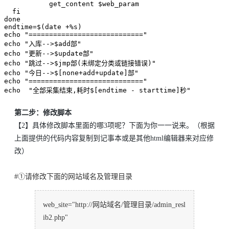
           get_content $web_param

  fi

done

endtime=$(date +%s)

echo "============================"

echo "入库-->$add部"

echo "更新-->$update部"

echo "跳过-->$jmp部(未绑定分类或链接错误)"

echo "今日-->$[none+add+update]部"

echo "============================"

echo  "全部采集结束,耗时$[endtime - starttime]秒"
第二步：修改脚本
【2】具体修改脚本里面的哪3项呢？下面为你一一说来。（根据
上面提供的代码内容复制到记事本或是其他html编辑器来对应修
改）
#①请修改下面的网站域名及管理目录
web_site="http://网站域名/管理目录/admin_resl
ib2.php"